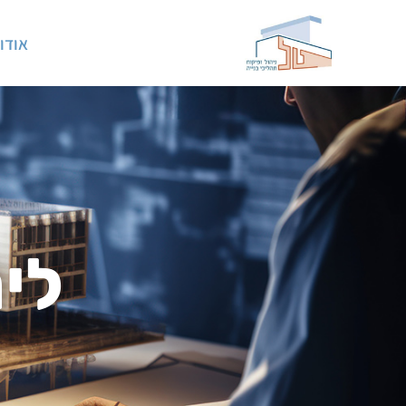
אודו
לי