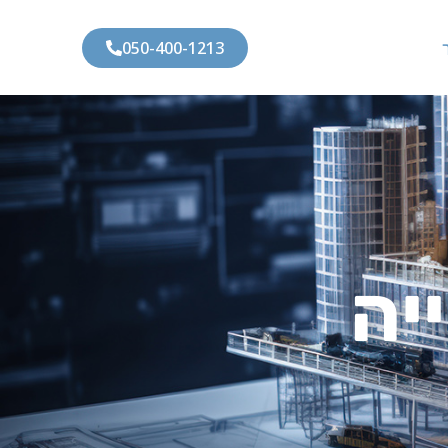
050-400-1213
יה