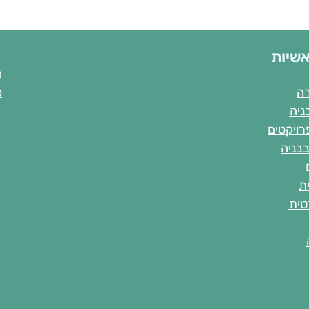
אשיות
מ
רה
פ
ניה
פרויקטים
בבניה
ת
טית