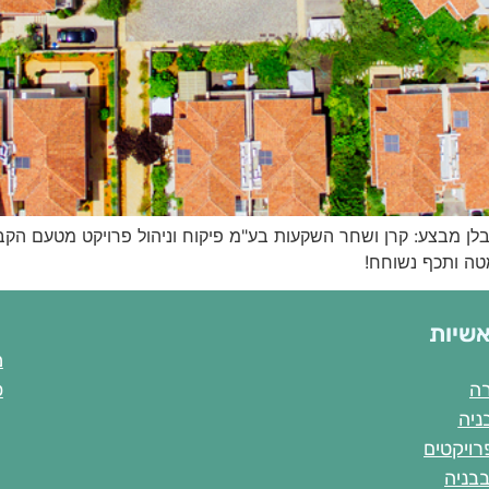
 – זכרון יעקב 26 יחידות דיור קבלן מבצע: קרן ושחר השקעות בע"מ פיקוח וניהול פרויק
טה ותכף נשוחח!
אשיות
מ
רה
פ
ניה
פרויקטים
בבניה