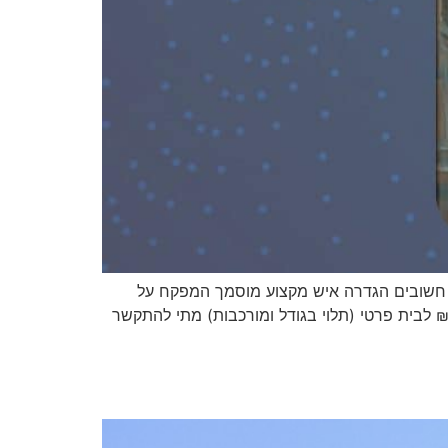
ח בניה: נושא פרטים חשובים הגדרה איש מקצוע מוסמך המפקח על
ות הבנייה ועמידה בתקנים חובת הסמכה נדרשת הסמכה מאת משרד הבינוי והשיכון עלות ממוצעת 15,000-40,000 ₪ לבית פרטי (תלוי בגודל ומורכבות) מתי להתקשר